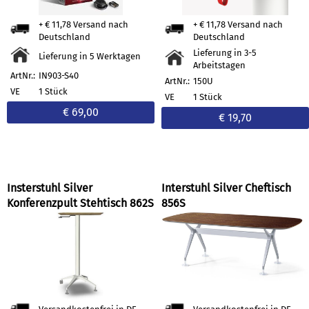
+ € 11,78 Versand nach
+ € 11,78 Versand nach
Deutschland
Deutschland
Lieferung in 3-5
Lieferung in 5 Werktagen
Arbeitstagen
ArtNr.:
IN903-S40
ArtNr.:
150U
VE
1 Stück
VE
1 Stück
€ 69,00
€ 19,70
Insterstuhl Silver
Interstuhl Silver Cheftisch
Konferenzpult Stehtisch 862S
856S