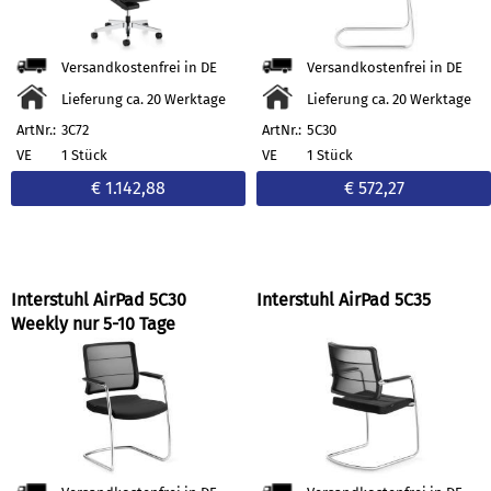
Versandkostenfrei in DE
Versandkostenfrei in DE
Lieferung ca. 20 Werktage
Lieferung ca. 20 Werktage
ArtNr.:
3C72
ArtNr.:
5C30
VE
1 Stück
VE
1 Stück
€ 1.142,88
€ 572,27
Interstuhl AirPad 5C30
Interstuhl AirPad 5C35
Weekly nur 5-10 Tage
Lieferzeit