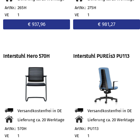
ArtNr.:
265H
ArtNr.:
275H
VE
1
VE
1
€ 937,96
€ 981,27
Interstuhl Hero 570H
Interstuhl PUREis3 PU113
Versandkostenfrei in DE
Versandkostenfrei in DE
Lieferung ca. 20 Werktage
Lieferung ca. 20 Werktage
ArtNr.:
570H
ArtNr.:
PU113
VE
1
VE
1