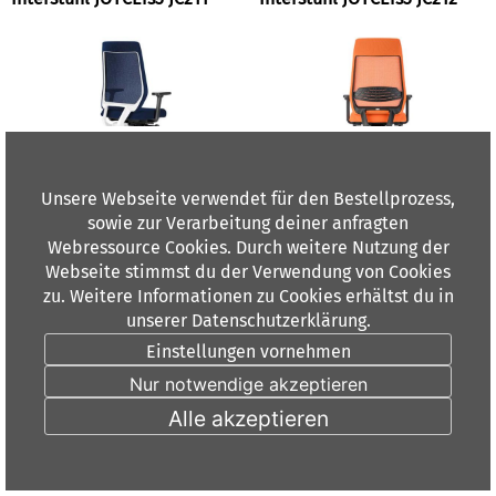
Versandkostenfrei in DE
Versandkostenfrei in DE
Unsere Webseite verwendet für den Bestellprozess,
sowie zur Verarbeitung deiner anfragten
Lieferung ca. 20 Werktage
Lieferung ca. 20 Werktage
Webressource Cookies. Durch weitere Nutzung der
ArtNr.:
JC211
ArtNr.:
JC212
Webseite stimmst du der Verwendung von Cookies
VE
1
VE
1
zu. Weitere Informationen zu Cookies erhältst du in
€ 503,37
€ 615,00
unserer Datenschutzerklärung.
Einstellungen vornehmen
Nur notwendige akzeptieren
Alle akzeptieren
Interstuhl JOYCEis3 JC213
Interstuhl JOYCEis3 JC216