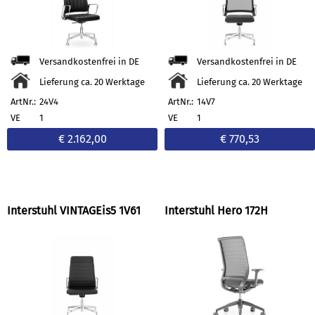
Versandkostenfrei in DE
Versandkostenfrei in DE
Lieferung ca. 20 Werktage
Lieferung ca. 20 Werktage
ArtNr.:
24V4
ArtNr.:
14V7
VE
1
VE
1
€ 2.162,00
€ 770,53
Interstuhl VINTAGEis5 1V61
Interstuhl Hero 172H