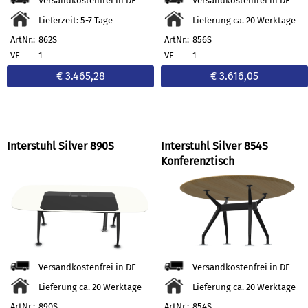
Versandkostenfrei in DE
Versandkostenfrei in DE
Lieferzeit: 5-7 Tage
Lieferung ca. 20 Werktage
ArtNr.:
862S
ArtNr.:
856S
VE
1
VE
1
€ 3.465,28
€ 3.616,05
Interstuhl Silver 890S
Interstuhl Silver 854S
Konferenztisch
Versandkostenfrei in DE
Versandkostenfrei in DE
Lieferung ca. 20 Werktage
Lieferung ca. 20 Werktage
ArtNr.:
890S
ArtNr.:
854S