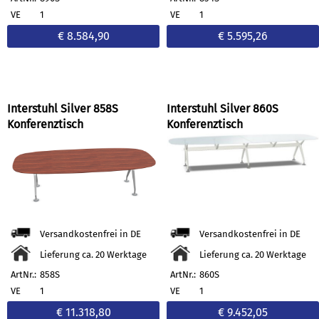
VE
1
VE
1
€ 8.584,90
€ 5.595,26
Interstuhl Silver 858S
Interstuhl Silver 860S
Konferenztisch
Konferenztisch
Versandkostenfrei in DE
Versandkostenfrei in DE
Lieferung ca. 20 Werktage
Lieferung ca. 20 Werktage
ArtNr.:
858S
ArtNr.:
860S
VE
1
VE
1
€ 11.318,80
€ 9.452,05