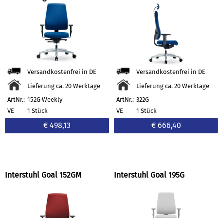
Versandkostenfrei in DE
Versandkostenfrei in DE
Lieferung ca. 20 Werktage
Lieferung ca. 20 Werktage
ArtNr.:
152G Weekly
ArtNr.:
322G
VE
1 Stück
VE
1 Stück
€ 498,13
€ 666,40
Interstuhl Goal 152GM
Interstuhl Goal 195G