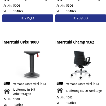
ArtNr.:
500G
ArtNr.:
550G
VE
1 Stück
VE
1 Stück
€ 275,13
€ 289,88
interstuhl UPis1 100U
Interstuhl Champ 1C62
Versandkostenfrei in DE
Versandkostenfrei in DE
Lieferung in 3-5
Lieferung ca. 20 Werktage
Arbeitstagen
ArtNr.:
1C62
ArtNr.:
100U
VE
1 Stück
VE
1 Stück