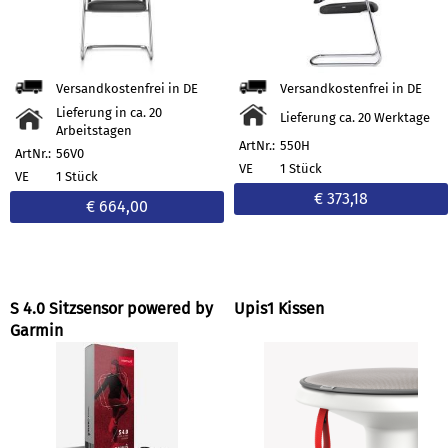
Versandkostenfrei in DE
Versandkostenfrei in DE
Lieferung in ca. 20
Lieferung ca. 20 Werktage
Arbeitstagen
ArtNr.:
550H
ArtNr.:
56V0
VE
1 Stück
VE
1 Stück
€ 373,18
€ 664,00
S 4.0 Sitzsensor powered by
Upis1 Kissen
Garmin