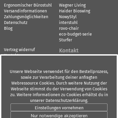
Ergonomischer Bürostuhl
Wagner Living
Versandinformationen
Haider Bioswing
Zahlungsmöglichkeiten
NowyStyl
Datenschutz
interstuhl
Blog
rovo-chair
eco-budget-serie
Sturfer
Vertrag widerruf
Kontakt
Kontakt
Impressum
BÜRO-DOORN GMBH
AGB
BÜRO-CENTER RHEIN-MAIN
Unsere Webseite verwendet für den Bestellprozess,
Widerrufsbelehrung
Dieburger Straße 36
sowie zur Verarbeitung deiner anfragten
60386 Frankfurt am Main
Webressource Cookies. Durch weitere Nutzung der
Tel: 069 84 00 6 0
Webseite stimmst du der Verwendung von Cookies
Fax: 069 88 91 10
zu. Weitere Informationen zu Cookies erhältst du in
info(at)doorn.de
unserer Datenschutzerklärung.
Öffnungszeiten:
Einstellungen vornehmen
Montag - Donnerstag 9.00-
Nur notwendige akzeptieren
18.00 Uhr