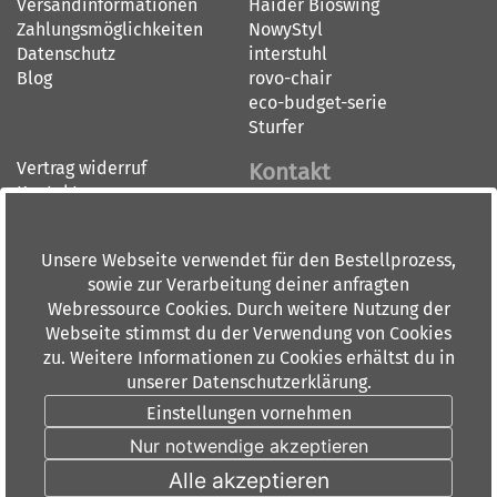
Versandinformationen
Haider Bioswing
Zahlungsmöglichkeiten
NowyStyl
Datenschutz
interstuhl
Blog
rovo-chair
eco-budget-serie
Sturfer
Vertrag widerruf
Kontakt
Kontakt
Impressum
BÜRO-DOORN GMBH
AGB
BÜRO-CENTER RHEIN-MAIN
Unsere Webseite verwendet für den Bestellprozess,
Widerrufsbelehrung
Dieburger Straße 36
sowie zur Verarbeitung deiner anfragten
60386 Frankfurt am Main
Webressource Cookies. Durch weitere Nutzung der
Tel: 069 84 00 6 0
Webseite stimmst du der Verwendung von Cookies
Fax: 069 88 91 10
zu. Weitere Informationen zu Cookies erhältst du in
info(at)doorn.de
unserer Datenschutzerklärung.
Öffnungszeiten:
Einstellungen vornehmen
Montag - Donnerstag 9.00-
Nur notwendige akzeptieren
18.00 Uhr
Freitags 9.00-15.00 Uhr
Alle akzeptieren