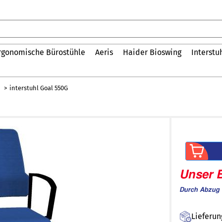
rgonomische Bürostühle
Aeris
Haider Bioswing
Interstu
interstuhl Goal 550G
Unser B
Durch Abzug 
Lieferun