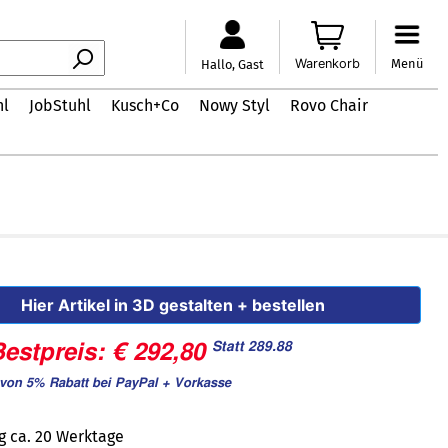
Warenkorb
Menü
Hallo, Gast
hl
JobStuhl
Kusch+Co
Nowy Styl
Rovo Chair
Hier Artikel in 3D gestalten + bestellen
Statt 289.88
estpreis: € 292,80
von 5% Rabatt bei PayPal + Vorkasse
g ca. 20 Werktage