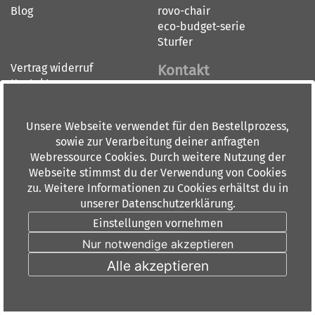
Blog
rovo-chair
eco-budget-serie
Sturfer
Vertrag widerruf
Kontakt
Kontakt
Impressum
BÜRO-DOORN GMBH
AGB
BÜRO-CENTER RHEIN-MAIN
Unsere Webseite verwendet für den Bestellprozess,
Widerrufsbelehrung
Dieburger Straße 36
sowie zur Verarbeitung deiner anfragten
60386 Frankfurt am Main
Webressource Cookies. Durch weitere Nutzung der
Tel: 069 84 00 6 0
Webseite stimmst du der Verwendung von Cookies
Fax: 069 88 91 10
zu. Weitere Informationen zu Cookies erhältst du in
info(at)doorn.de
unserer Datenschutzerklärung.
Öffnungszeiten:
Einstellungen vornehmen
Montag - Donnerstag 9.00-
Nur notwendige akzeptieren
18.00 Uhr
Freitags 9.00-15.00 Uhr
Alle akzeptieren