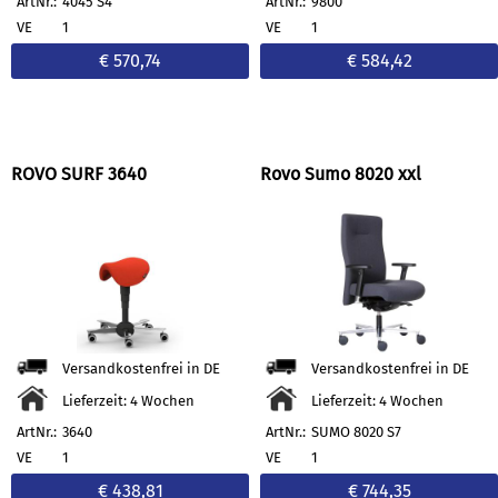
ArtNr.:
4045 S4
ArtNr.:
9800
VE
1
VE
1
€ 570,74
€ 584,42
ROVO SURF 3640
Rovo Sumo 8020 xxl
Versandkostenfrei in DE
Versandkostenfrei in DE
Lieferzeit: 4 Wochen
Lieferzeit: 4 Wochen
ArtNr.:
3640
ArtNr.:
SUMO 8020 S7
VE
1
VE
1
€ 438,81
€ 744,35