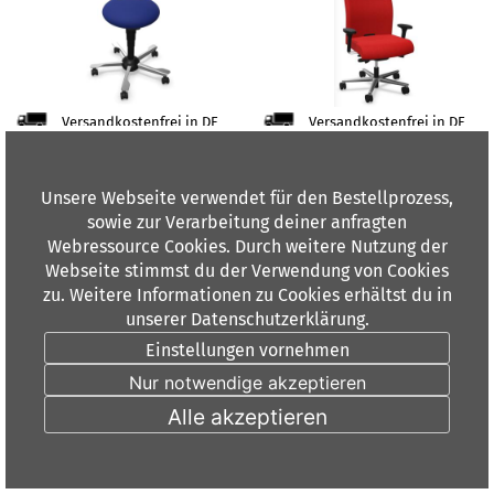
Versandkostenfrei in DE
Versandkostenfrei in DE
Lieferzeit: 4 Wochen
Lieferzeit: 4 Wochen
ArtNr.:
3630
ArtNr.:
SUMO 8020 S24
Unsere Webseite verwendet für den Bestellprozess,
VE
1
VE
1
sowie zur Verarbeitung deiner anfragten
€ 436,43
€ 833,60
Webressource Cookies. Durch weitere Nutzung der
Webseite stimmst du der Verwendung von Cookies
zu. Weitere Informationen zu Cookies erhältst du in
unserer Datenschutzerklärung.
Einstellungen vornehmen
ROVO SUMO 8030 xxl S24
ROVO ECO 1050 S6
Nur notwendige akzeptieren
Alle akzeptieren