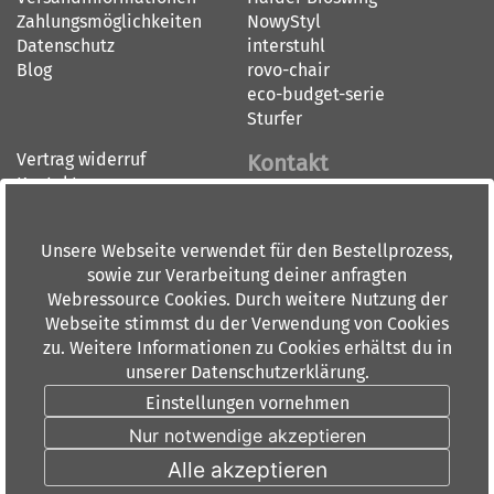
Zahlungsmöglichkeiten
NowyStyl
Datenschutz
interstuhl
Blog
rovo-chair
eco-budget-serie
Sturfer
Vertrag widerruf
Kontakt
Kontakt
Impressum
BÜRO-DOORN GMBH
AGB
BÜRO-CENTER RHEIN-MAIN
Unsere Webseite verwendet für den Bestellprozess,
Widerrufsbelehrung
Dieburger Straße 36
sowie zur Verarbeitung deiner anfragten
60386 Frankfurt am Main
Webressource Cookies. Durch weitere Nutzung der
Tel: 069 84 00 6 0
Webseite stimmst du der Verwendung von Cookies
Fax: 069 88 91 10
zu. Weitere Informationen zu Cookies erhältst du in
info(at)doorn.de
unserer Datenschutzerklärung.
Öffnungszeiten:
Einstellungen vornehmen
Montag - Donnerstag 9.00-
Nur notwendige akzeptieren
18.00 Uhr
Freitags 9.00-15.00 Uhr
Alle akzeptieren