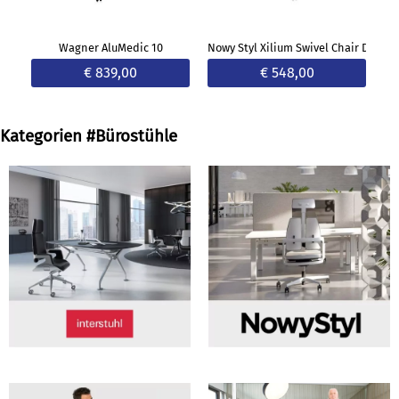
Wagner AluMedic 10
Nowy Styl Xilium Swivel Chair Duo B
Ha
€ 839,00
€ 548,00
Kategorien #Bürostühle