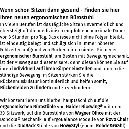
Wenn schon Sitzen dann gesund - Finden sie hier
Ihren neuen ergonomischen Bürostuhl
In vielen Berufen ist das tägliche Sitzen unvermeidlich und
übersteigt oft die medizinisch empfohlene maximale Dauer
von 3 Stunden pro Tag. Das dieses nicht ohne Folgen bleibt,
ist eindeutig belegt und schlägt sich in immer höheren
Fehlzeiten aufgrund von Rückenleiden nieder. Ein neuer
ergonomischer Bürostuhl
, am Besten mit Bewegungmechanik,
ist der Ausweg aus dieser Misere, denn diesen können Sie auf
ihren
individuell auf ihren Körper einstellen
und durch die
ständige Bewegung im Sitzen stärken Sie die
Rückenmuskulatur kontinuierlich und helfen somit,
Rückenleiden zu lindern
und zu verhindern.
Wir konzentrieren uns hierbei hauptsächlich auf die
ergonomischen Bürostühle
von
Haider Bioswing®
mit dem
3D-Sitzwerk, auf die Bürostühle von
Wagner Office
mit der
Dondola® Mechanik, auf ErgoBalance Modelle von
Rovo Chair
und die
DuoBack
Stühle von
NowyStyl
(ehem.
Rohde&Grahl
).