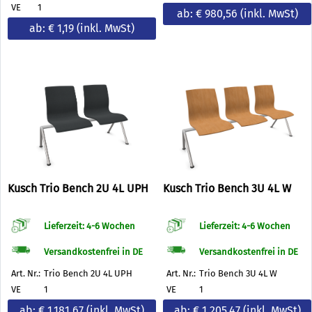
VE
1
ab: € 980,56
(inkl. MwSt)
ab: € 1,19
(inkl. MwSt)
Kusch Trio Bench 2U 4L UPH
Kusch Trio Bench 3U 4L W
Lieferzeit: 4-6 Wochen
Lieferzeit: 4-6 Wochen
Versandkostenfrei in DE
Versandkostenfrei in DE
Art. Nr.:
Trio Bench 2U 4L UPH
Art. Nr.:
Trio Bench 3U 4L W
VE
1
VE
1
ab: € 1.181,67
(inkl. MwSt)
ab: € 1.205,47
(inkl. MwSt)