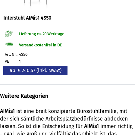
Interstuhl AIMis1 4S50
Lieferung ca. 20 Werktage
Versandkostenfrei in DE
Art. Nr.:
4S50
VE
1
ab: € 246,57
(inkl. MwSt)
Weitere Kategorien
AIMis1
ist eine breit konzipierte Bürostuhlfamilie, mit
der sich sämtliche Arbeitsplatzbedürfnisse abdecken
lassen. So ist die Entscheidung für
AIMis1
immer richtig
- egal, wie groß und vielfältig das Objekt ist, das