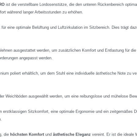
PRO
ist die verstellbare Lordosenstütze, die den unteren Rückenbereich optimal
rt während langer Arbeitsstunden zu erhöhen.
gt für eine optimale Belüftung und Luftzirkulation im Sitzbereich. Dies trägt
lehnen ausgestattet werden, um zusätzlichen Komfort und Entlastung für die
forderungen angepasst werden.
um poliert erhältlich, um dem Stuhl eine individuelle ästhetische Note zu v
 oder Weichböden ausgewählt werden, um eine reibungslose und mühelose Bew
n erstklassigen Sitzkomfort, eine optimale Ergonomie und ein zeitgemäßes Des
n.
g, die
höchsten Komfort
und
ästhetische Eleganz
vereint. Er ist die ideal