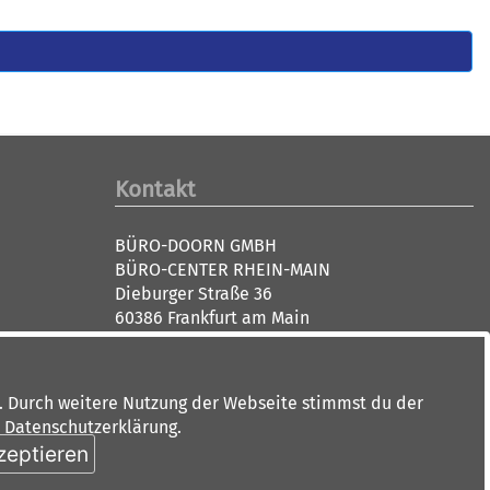
Kontakt
BÜRO-DOORN GMBH
BÜRO-CENTER RHEIN-MAIN
Dieburger Straße 36
60386 Frankfurt am Main
Tel: 069 84 00 6 0
Fax: 069 88 91 10
info(at)doorn.de
. Durch weitere Nutzung der Webseite stimmst du der
Öffnungszeiten:
r Datenschutzerklärung.
Montag - Donnerstag 9.00-18.00 Uhr
zeptieren
Freitags 9.00-15.00 Uhr