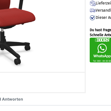
Lieferze
Versandk
Dieser A
Du hast Frag
Schnelle Ant
d Antworten