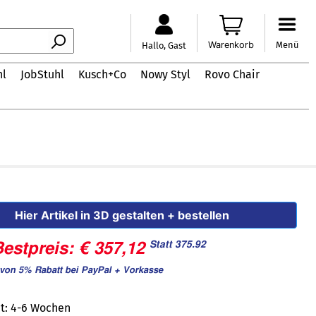
Warenkorb
Menü
Hallo, Gast
hl
JobStuhl
Kusch+Co
Nowy Styl
Rovo Chair
Hier Artikel in 3D gestalten + bestellen
Statt 375.92
estpreis: € 357,12
von 5% Rabatt bei PayPal + Vorkasse
it: 4-6 Wochen