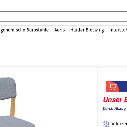
rgonomische Bürostühle
Aeris
Haider Bioswing
Interstu
Unser B
Durch Abzug 
Lieferze