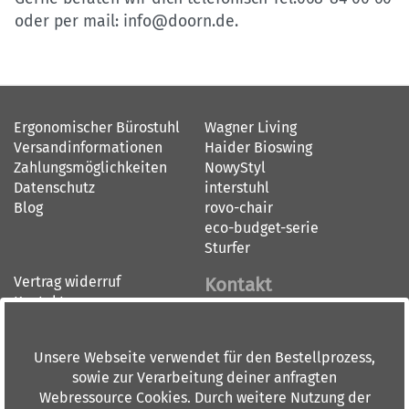
oder per mail: info@doorn.de.
Ergonomischer Bürostuhl
Wagner Living
Versandinformationen
Haider Bioswing
Zahlungsmöglichkeiten
NowyStyl
Datenschutz
interstuhl
Blog
rovo-chair
eco-budget-serie
Sturfer
Vertrag widerruf
Kontakt
Kontakt
Impressum
BÜRO-DOORN GMBH
AGB
BÜRO-CENTER RHEIN-MAIN
Unsere Webseite verwendet für den Bestellprozess,
Widerrufsbelehrung
Dieburger Straße 36
sowie zur Verarbeitung deiner anfragten
60386 Frankfurt am Main
Webressource Cookies. Durch weitere Nutzung der