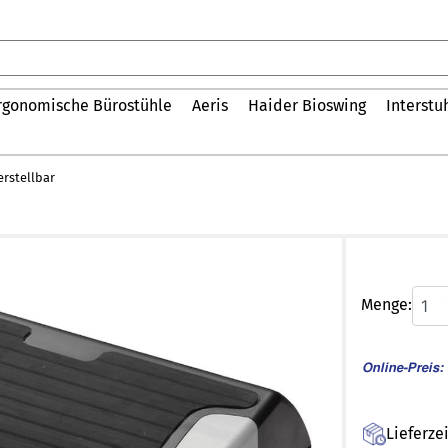
rgonomische Bürostühle
Aeris
Haider Bioswing
Interstu
erstellbar
Menge:
1
Online-Preis:
Lieferzei