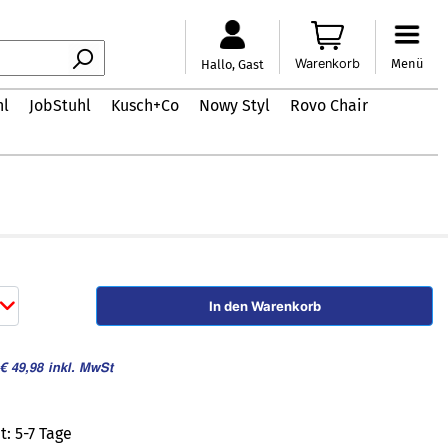
Warenkorb
Menü
Hallo, Gast
hl
JobStuhl
Kusch+Co
Nowy Styl
Rovo Chair
In den Warenkorb
 € 49,98
inkl. MwSt
t: 5-7 Tage