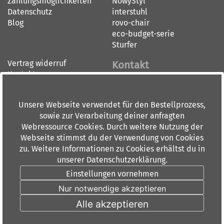
Zahlungsmöglichkeiten
NowyStyl
Datenschutz
interstuhl
Blog
rovo-chair
eco-budget-serie
Sturfer
Vertrag widerruf
Kontakt
Kontakt
Impressum
BÜRO-DOORN GMBH
AGB
BÜRO-CENTER RHEIN-MAIN
Unsere Webseite verwendet für den Bestellprozess,
Widerrufsbelehrung
Dieburger Straße 36
sowie zur Verarbeitung deiner anfragten
60386 Frankfurt am Main
Webressource Cookies. Durch weitere Nutzung der
Tel: 069 84 00 6 0
Webseite stimmst du der Verwendung von Cookies
Fax: 069 88 91 10
zu. Weitere Informationen zu Cookies erhältst du in
info(at)doorn.de
unserer Datenschutzerklärung.
Öffnungszeiten:
Einstellungen vornehmen
Montag - Donnerstag 9.00-
Nur notwendige akzeptieren
18.00 Uhr
Freitags 9.00-15.00 Uhr
Alle akzeptieren